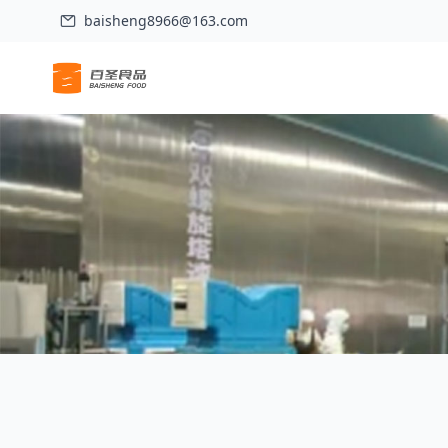
baisheng8966@163.com
Inicio
>
Acerca de