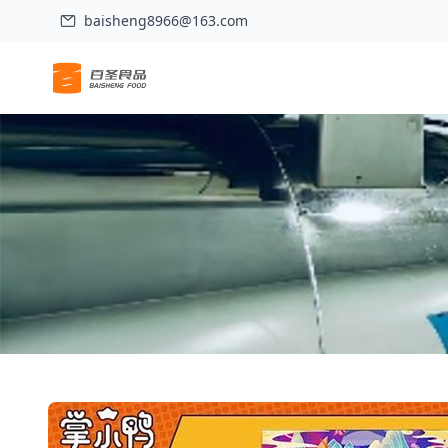
baisheng8966@163.com
Inicio
>
Productos
>
Zhang Xiaoya Caracoles de Río y Pies de Pato