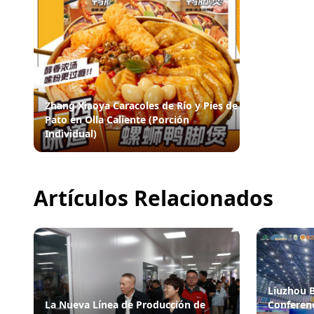
Zhang Xiaoya Caracoles de Río y Pies de
Pato en Olla Caliente (Porción
Individual)
Artículos Relacionados
Liuzhou B
Conferenc
La Nueva Línea de Producción de