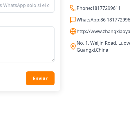
Phone:
18177299611
WhatsApp:
86 18177299
http://www.zhangxiaoya
No. 1, Weijin Road, Luowe
Guangxi,China
Enviar