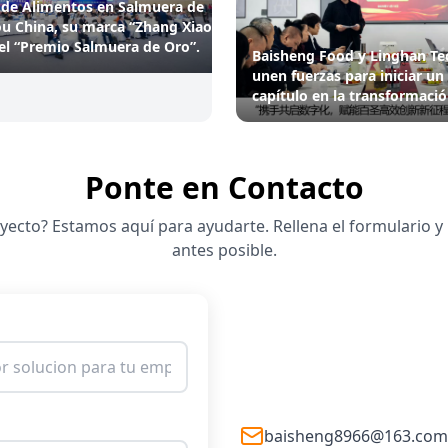
 de Alimentos en Salmuera de
u China, su marca “Zhang Xiao
el “Premio Salmuera de Oro”.
Baisheng Food y Linghan T
unen fuerzas para iniciar u
capítulo en la transformación
Ponte en Contacto
ecto? Estamos aquí para ayudarte. Rellena el formulario y
antes posible.
baisheng8966@163.com