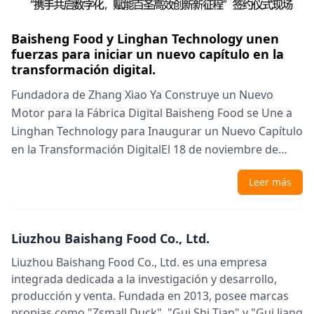
Baisheng Food y Linghan Technology unen
fuerzas para iniciar un nuevo capítulo en la
transformación digital.
Fundadora de Zhang Xiao Ya Construye un Nuevo
Motor para la Fábrica Digital Baisheng Food se Une a
Linghan Technology para Inaugurar un Nuevo Capítulo
en la Transformación DigitalEl 18 de noviembre de
2025, se celebró solemnemente la ceremonia de firma
Leer más
del proyecto de cooperación digital entre Liuzhou
Baisheng Food Co., Ltd. (en adelante, "Baisheng Food")
y Guangxi Linghan Data Technology Co., Ltd. (en
Liuzhou Baishang Food Co., Ltd.
adelante, "Linghan Data"). Los equ...
Liuzhou Baishang Food Co., Ltd. es una empresa
integrada dedicada a la investigación y desarrollo,
producción y venta. Fundada en 2013, posee marcas
propias como "Zsmall Duck", "Gui Shi Tian" y "Gui Jiang