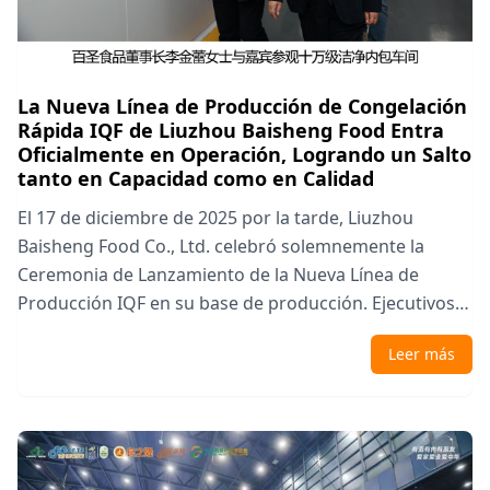
La Nueva Línea de Producción de Congelación
Rápida IQF de Liuzhou Baisheng Food Entra
Oficialmente en Operación, Logrando un Salto
tanto en Capacidad como en Calidad
El 17 de diciembre de 2025 por la tarde, Liuzhou
Baisheng Food Co., Ltd. celebró solemnemente la
Ceremonia de Lanzamiento de la Nueva Línea de
Producción IQF en su base de producción. Ejecutivos
senior de Baisheng Food, líderes de diversos niveles
Leer más
del Gobierno Municipal de Liuzhou, líderes de
asociaciones industriales, numerosos socios y
representantes de medios asistieron al evento para
presenciar este importante momento. La operación ...