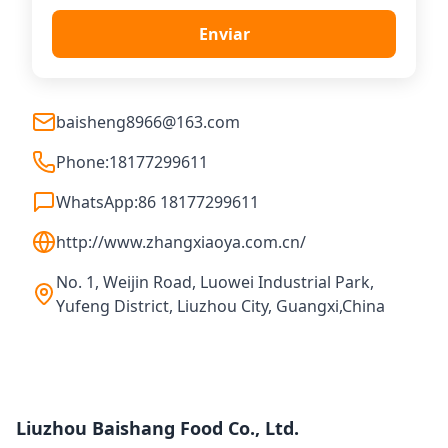
Enviar
baisheng8966@163.com
Phone:
18177299611
WhatsApp:
86 18177299611
http://www.zhangxiaoya.com.cn/
No. 1, Weijin Road, Luowei Industrial Park,
Yufeng District, Liuzhou City, Guangxi,China
Liuzhou Baishang Food Co., Ltd.